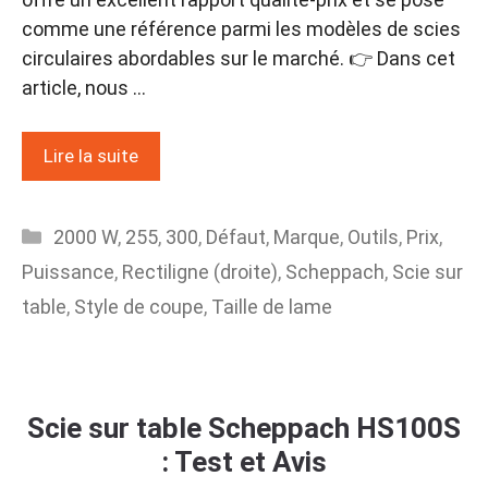
comme une référence parmi les modèles de scies
circulaires abordables sur le marché. 👉 Dans cet
article, nous …
Lire la suite
Catégories
2000 W
,
255
,
300
,
Défaut
,
Marque
,
Outils
,
Prix
,
Puissance
,
Rectiligne (droite)
,
Scheppach
,
Scie sur
table
,
Style de coupe
,
Taille de lame
Scie sur table Scheppach HS100S
: Test et Avis