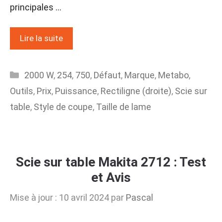
principales …
Lire la suite
Catégories
2000 W
,
254
,
750
,
Défaut
,
Marque
,
Metabo
,
Outils
,
Prix
,
Puissance
,
Rectiligne (droite)
,
Scie sur
table
,
Style de coupe
,
Taille de lame
Scie sur table Makita 2712 : Test
et Avis
Mise à jour : 10 avril 2024
par
Pascal