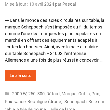
Mise à jour : 10 avril 2024
par
Pascal
➡️ Dans le monde des scies circulaires sur table, la
marque Scheppach s’est imposée au fil du temps
comme l’une des marques les plus populaires du
marché en offrant des équipements adaptés à
toutes les bourses. Ainsi, avec la scie circulaire
sur table Scheppach HS100S, l’entreprise
Allemande a une fois de plus réussi à concevoir …
Lire la suite
Catégories
2000 W
,
250
,
300
,
Défaut
,
Marque
,
Outils
,
Prix
,
Puissance
,
Rectiligne (droite)
,
Scheppach
,
Scie sur
table
,
Style de coupe
,
Taille de lame