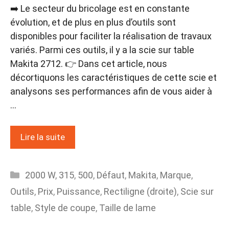
➡️ Le secteur du bricolage est en constante
évolution, et de plus en plus d’outils sont
disponibles pour faciliter la réalisation de travaux
variés. Parmi ces outils, il y a la scie sur table
Makita 2712. 👉 Dans cet article, nous
décortiquons les caractéristiques de cette scie et
analysons ses performances afin de vous aider à
…
Lire la suite
Catégories
2000 W
,
315
,
500
,
Défaut
,
Makita
,
Marque
,
Outils
,
Prix
,
Puissance
,
Rectiligne (droite)
,
Scie sur
table
,
Style de coupe
,
Taille de lame