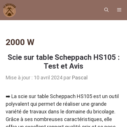
Aller
M
au
contenu
2000 W
Scie sur table Scheppach HS105 :
Test et Avis
Mise à jour : 10 avril 2024
par
Pascal
➡️ La scie sur table Scheppach HS105 est un outil
polyvalent qui permet de réaliser une grande
variété de travaux dans le domaine du bricolage.
Grâce à ses nombreuses caractéristiques, elle
offre un excellent rapport qualité-prix et se pose