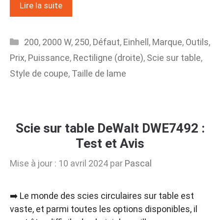
Lire la suite
Catégories
200
,
2000 W
,
250
,
Défaut
,
Einhell
,
Marque
,
Outils
,
Prix
,
Puissance
,
Rectiligne (droite)
,
Scie sur table
,
Style de coupe
,
Taille de lame
Scie sur table DeWalt DWE7492 :
Test et Avis
Mise à jour : 10 avril 2024
par
Pascal
➡️ Le monde des scies circulaires sur table est
vaste, et parmi toutes les options disponibles, il