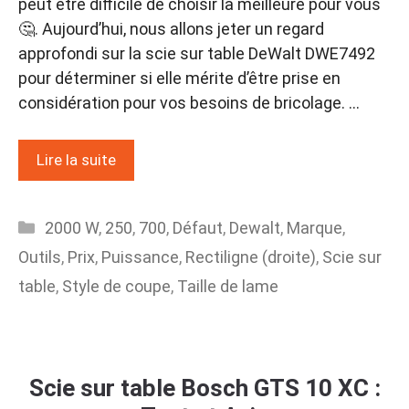
peut être difficile de choisir la meilleure pour vous
🤔. Aujourd’hui, nous allons jeter un regard
approfondi sur la scie sur table DeWalt DWE7492
pour déterminer si elle mérite d’être prise en
considération pour vos besoins de bricolage. …
Lire la suite
Catégories
2000 W
,
250
,
700
,
Défaut
,
Dewalt
,
Marque
,
Outils
,
Prix
,
Puissance
,
Rectiligne (droite)
,
Scie sur
table
,
Style de coupe
,
Taille de lame
Scie sur table Bosch GTS 10 XC :