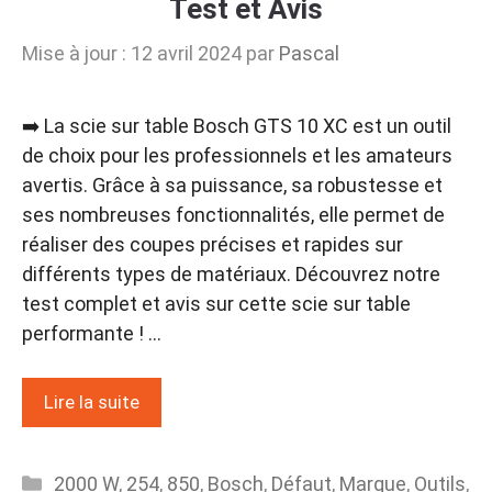
Test et Avis
Mise à jour : 12 avril 2024
par
Pascal
➡️ La scie sur table Bosch GTS 10 XC est un outil
de choix pour les professionnels et les amateurs
avertis. Grâce à sa puissance, sa robustesse et
ses nombreuses fonctionnalités, elle permet de
réaliser des coupes précises et rapides sur
différents types de matériaux. Découvrez notre
test complet et avis sur cette scie sur table
performante ! …
Lire la suite
Catégories
2000 W
,
254
,
850
,
Bosch
,
Défaut
,
Marque
,
Outils
,