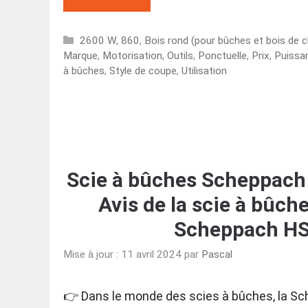
Catégories
2600 W
,
860
,
Bois rond (pour bûches et bois de 
Marque
,
Motorisation
,
Outils
,
Ponctuelle
,
Prix
,
Puissa
à bûches
,
Style de coupe
,
Utilisation
Scie à bûches Scheppach 
Avis de la scie à bûch
Scheppach H
Mise à jour : 11 avril 2024
par
Pascal
👉 Dans le monde des scies à bûches, la S