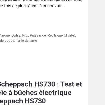
e fois de plus réussi à concevoir …
Marque
,
Outils
,
Prix
,
Puissance
,
Rectiligne (droite)
,
 de coupe
,
Taille de lame
Scheppach HS730 : Test et
cie à bûches électrique
eppach HS730