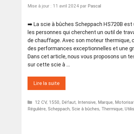
Mise à jour : 11 avril 2024
par
Pascal
➡️ La scie à bûches Scheppach HS720B est u
les personnes qui cherchent un outil de trava
de chauffage. Avec son moteur thermique,
des performances exceptionnelles et une gran
Dans cet article, nous vous proposons un te
sur cette scie à …
Lire la suite
Catégories
12 CV
,
1550
,
Défaut
,
Intensive
,
Marque
,
Motorisa
Régulière
,
Scheppach
,
Scie à bûches
,
Thermique
,
Utili