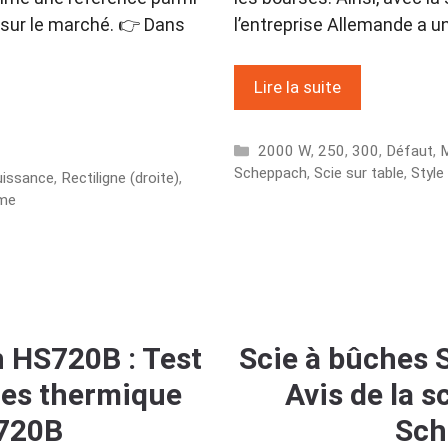
 sur le marché. 👉 Dans
l’entreprise Allemande a un
Lire la suite
Catégories
2000 W
,
250
,
300
,
Défaut
,
Scheppach
,
Scie sur table
,
Style
uissance
,
Rectiligne (droite)
,
ame
 HS720B : Test
Scie à bûches 
ches thermique
Avis de la s
720B
Sch