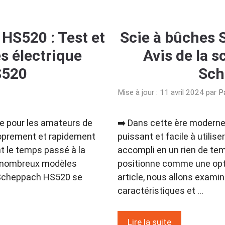
HS520 : Test et
Scie à bûches 
es électrique
Avis de la s
S520
Sch
Mise à jour : 11 avril 2024
par
P
le pour les amateurs de
➡️ Dans cette ère moderne
roprement et rapidement
puissant et facile à utilise
t le temps passé à la
accompli en un rien de te
es nombreux modèles
positionne comme une opti
s Scheppach HS520 se
article, nous allons exami
caractéristiques et …
Lire la suite