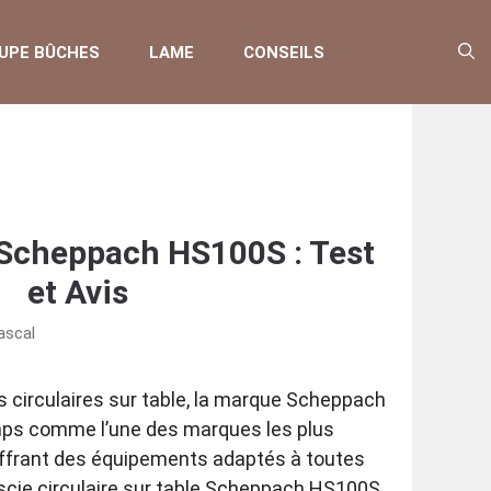
UPE BÛCHES
LAME
CONSEILS
 Scheppach HS100S : Test
et Avis
ascal
 circulaires sur table, la marque Scheppach
emps comme l’une des marques les plus
ffrant des équipements adaptés à toutes
a scie circulaire sur table Scheppach HS100S,