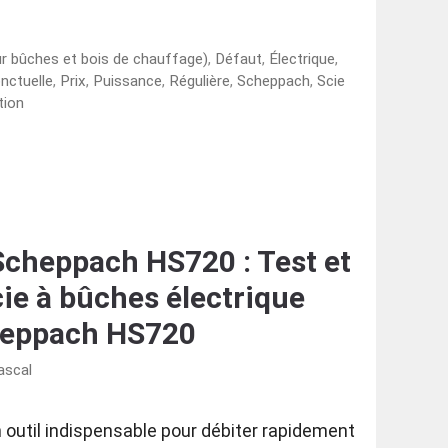
ur bûches et bois de chauffage)
,
Défaut
,
Électrique
,
nctuelle
,
Prix
,
Puissance
,
Régulière
,
Scheppach
,
Scie
tion
Scheppach HS720 : Test et
cie à bûches électrique
eppach HS720
ascal
 outil indispensable pour débiter rapidement