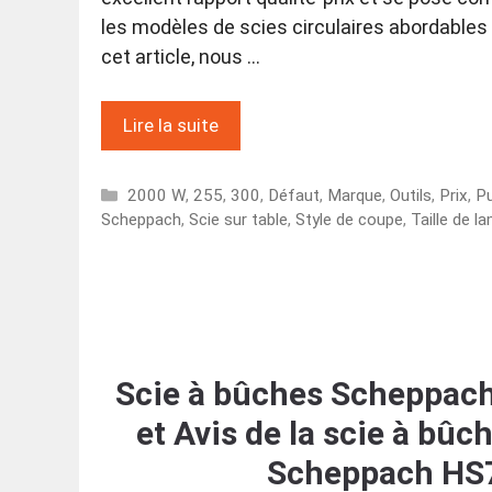
les modèles de scies circulaires abordables
cet article, nous …
Lire la suite
Catégories
2000 W
,
255
,
300
,
Défaut
,
Marque
,
Outils
,
Prix
,
P
Scheppach
,
Scie sur table
,
Style de coupe
,
Taille de l
Scie à bûches Scheppach
et Avis de la scie à bû
Scheppach HS