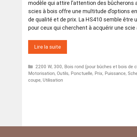
modèle qui attire l’attention des bûcheron
scies à bois offre une multitude d’options 
de qualité et de prix. La HS410 semble être 
pour ceux qui cherchent à acquérir une scie
Lire la suite
Catégories
2200 W
,
300
,
Bois rond (pour bûches et bois de 
Motorisation
,
Outils
,
Ponctuelle
,
Prix
,
Puissance
,
Sch
coupe
,
Utilisation