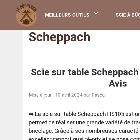
Aller
au
MEILLEURS OUTILS
SCIE À BÛ
contenu
Scheppach
Scie sur table Scheppach 
Avis
Mise à jour : 10 avril 2024
par
Pascal
➡️ La scie sur table Scheppach HS105 est un 
permet de réaliser une grande variété de tr
bricolage. Grâce à ses nombreuses caractéris
excellent rapport qualité-prix et se pose c