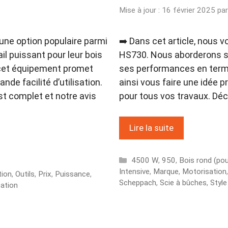
Mise à jour : 16 février 2025
pa
ne option populaire parmi
➡️ Dans cet article, nous
il puissant pour leur bois
HS730. Nous aborderons se
 cet équipement promet
ses performances en term
de facilité d’utilisation.
ainsi vous faire une idée 
st complet et notre avis
pour tous vos travaux. Déc
Lire la suite
Catégories
4500 W
,
950
,
Bois rond (po
Intensive
,
Marque
,
Motorisation
tion
,
Outils
,
Prix
,
Puissance
,
Scheppach
,
Scie à bûches
,
Style
sation