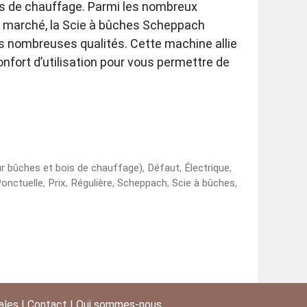
is de chauffage. Parmi les nombreux
e marché, la Scie à bûches Scheppach
s nombreuses qualités. Cette machine allie
onfort d’utilisation pour vous permettre de
ur bûches et bois de chauffage)
,
Défaut
,
Électrique
,
onctuelle
,
Prix
,
Régulière
,
Scheppach
,
Scie à bûches
,
ales
|
Contact
|
Qui sommes-nous