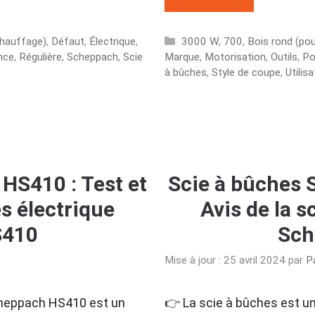
Catégories
chauffage)
,
Défaut
,
Électrique
,
3000 W
,
700
,
Bois rond (po
nce
,
Régulière
,
Scheppach
,
Scie
Marque
,
Motorisation
,
Outils
,
Po
à bûches
,
Style de coupe
,
Utilisa
HS410 : Test et
Scie à bûches 
es électrique
Avis de la s
S410
Sch
Mise à jour : 25 avril 2024
par
P
cheppach HS410 est un
👉 La scie à bûches est un