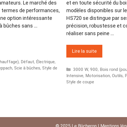
s amateurs. Le marché des
et en toute sécurité du bo
en termes de performances,
modèles disponibles sur l
une option intéressante
HS720 se distingue par se
 à bûches sans …
précision, robustesse et c
réaliser sans peine …
Lire la suite
chauffage)
,
Défaut
,
Électrique
,
eppach
,
Scie à bûches
,
Style de
Catégories
3000 W
,
900
,
Bois rond (po
Intensive
,
Motorisation
,
Outils
,
P
Style de coupe
© 2025
Le Bûcheron
|
Mentions lég